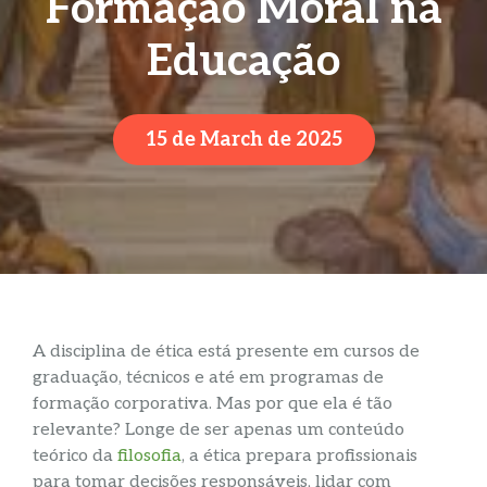
Formação Moral na
Educação
15 de March de 2025
A disciplina de ética está presente em cursos de
graduação, técnicos e até em programas de
formação corporativa. Mas por que ela é tão
relevante? Longe de ser apenas um conteúdo
teórico da
filosofia
, a ética prepara profissionais
para tomar decisões responsáveis, lidar com